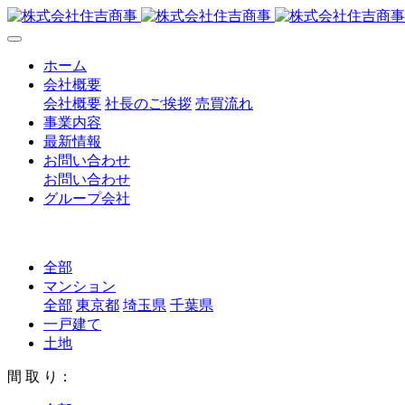
ホーム
会社概要
会社概要
社長のご挨拶
売買流れ
事業内容
最新情報
お問い合わせ
お問い合わせ
グループ会社
全部
マンション
全部
東京都
埼玉県
千葉県
一戸建て
土地
間 取 り：