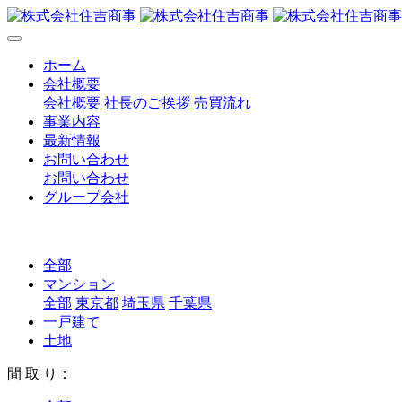
ホーム
会社概要
会社概要
社長のご挨拶
売買流れ
事業内容
最新情報
お問い合わせ
お問い合わせ
グループ会社
全部
マンション
全部
東京都
埼玉県
千葉県
一戸建て
土地
間 取 り：