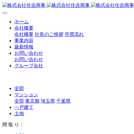
ホーム
会社概要
会社概要
社長のご挨拶
売買流れ
事業内容
最新情報
お問い合わせ
お問い合わせ
グループ会社
全部
マンション
全部
東京都
埼玉県
千葉県
一戸建て
土地
間 取 り：