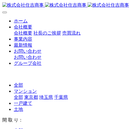
ホーム
会社概要
会社概要
社長のご挨拶
売買流れ
事業内容
最新情報
お問い合わせ
お問い合わせ
グループ会社
全部
マンション
全部
東京都
埼玉県
千葉県
一戸建て
土地
間 取 り：