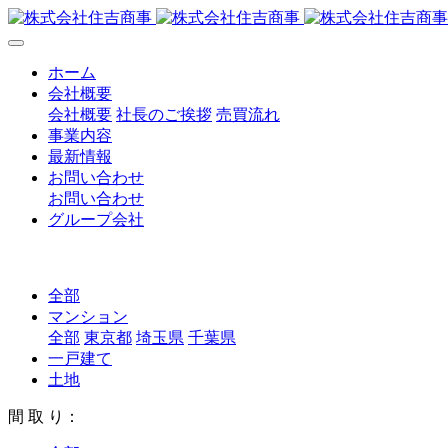
ホーム
会社概要
会社概要
社長のご挨拶
売買流れ
事業内容
最新情報
お問い合わせ
お問い合わせ
グループ会社
全部
マンション
全部
東京都
埼玉県
千葉県
一戸建て
土地
間 取 り：