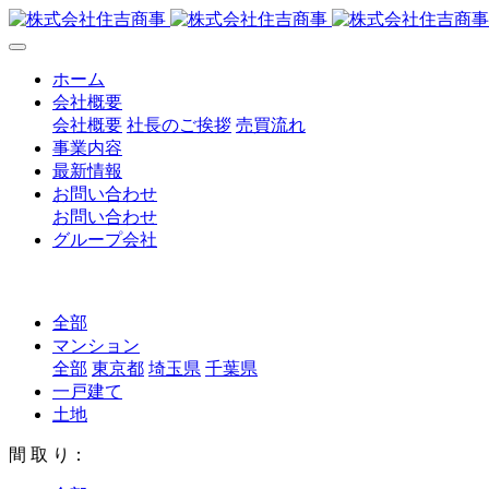
ホーム
会社概要
会社概要
社長のご挨拶
売買流れ
事業内容
最新情報
お問い合わせ
お問い合わせ
グループ会社
全部
マンション
全部
東京都
埼玉県
千葉県
一戸建て
土地
間 取 り：