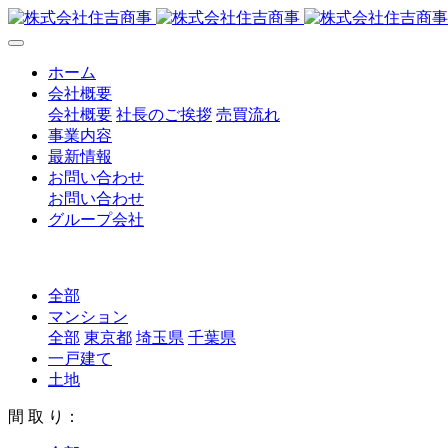
ホーム
会社概要
会社概要
社長のご挨拶
売買流れ
事業内容
最新情報
お問い合わせ
お問い合わせ
グループ会社
全部
マンション
全部
東京都
埼玉県
千葉県
一戸建て
土地
間 取 り：