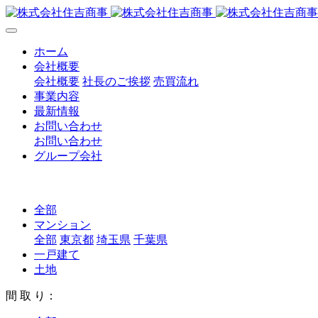
ホーム
会社概要
会社概要
社長のご挨拶
売買流れ
事業内容
最新情報
お問い合わせ
お問い合わせ
グループ会社
全部
マンション
全部
東京都
埼玉県
千葉県
一戸建て
土地
間 取 り：