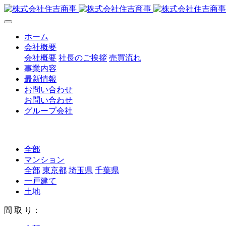
ホーム
会社概要
会社概要
社長のご挨拶
売買流れ
事業内容
最新情報
お問い合わせ
お問い合わせ
グループ会社
全部
マンション
全部
東京都
埼玉県
千葉県
一戸建て
土地
間 取 り：