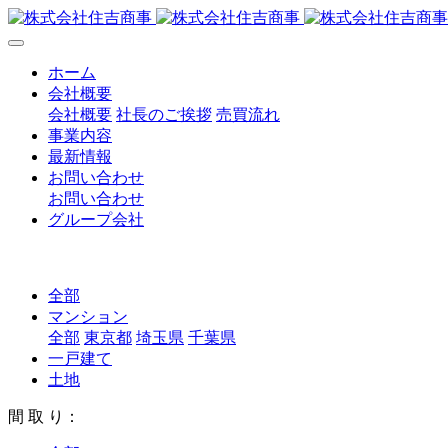
ホーム
会社概要
会社概要
社長のご挨拶
売買流れ
事業内容
最新情報
お問い合わせ
お問い合わせ
グループ会社
全部
マンション
全部
東京都
埼玉県
千葉県
一戸建て
土地
間 取 り：