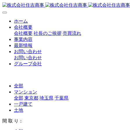
ホーム
会社概要
会社概要
社長のご挨拶
売買流れ
事業内容
最新情報
お問い合わせ
お問い合わせ
グループ会社
全部
マンション
全部
東京都
埼玉県
千葉県
一戸建て
土地
間 取 り：