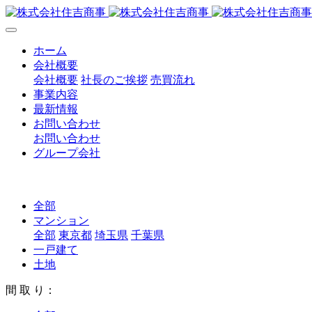
ホーム
会社概要
会社概要
社長のご挨拶
売買流れ
事業内容
最新情報
お問い合わせ
お問い合わせ
グループ会社
全部
マンション
全部
東京都
埼玉県
千葉県
一戸建て
土地
間 取 り：