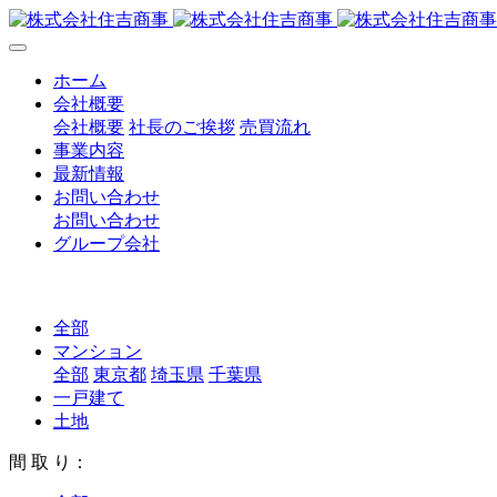
ホーム
会社概要
会社概要
社長のご挨拶
売買流れ
事業内容
最新情報
お問い合わせ
お問い合わせ
グループ会社
全部
マンション
全部
東京都
埼玉県
千葉県
一戸建て
土地
間 取 り：