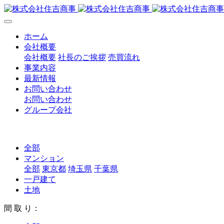
ホーム
会社概要
会社概要
社長のご挨拶
売買流れ
事業内容
最新情報
お問い合わせ
お問い合わせ
グループ会社
全部
マンション
全部
東京都
埼玉県
千葉県
一戸建て
土地
間 取 り：