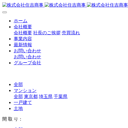
ホーム
会社概要
会社概要
社長のご挨拶
売買流れ
事業内容
最新情報
お問い合わせ
お問い合わせ
グループ会社
全部
マンション
全部
東京都
埼玉県
千葉県
一戸建て
土地
間 取 り：