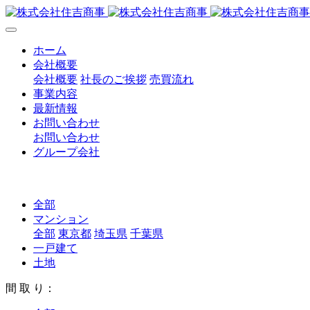
ホーム
会社概要
会社概要
社長のご挨拶
売買流れ
事業内容
最新情報
お問い合わせ
お問い合わせ
グループ会社
全部
マンション
全部
東京都
埼玉県
千葉県
一戸建て
土地
間 取 り：