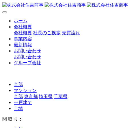
ホーム
会社概要
会社概要
社長のご挨拶
売買流れ
事業内容
最新情報
お問い合わせ
お問い合わせ
グループ会社
全部
マンション
全部
東京都
埼玉県
千葉県
一戸建て
土地
間 取 り：