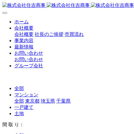
ホーム
会社概要
会社概要
社長のご挨拶
売買流れ
事業内容
最新情報
お問い合わせ
お問い合わせ
グループ会社
全部
マンション
全部
東京都
埼玉県
千葉県
一戸建て
土地
間 取 り：