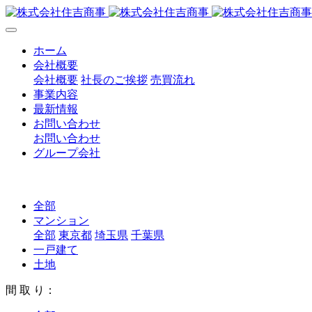
ホーム
会社概要
会社概要
社長のご挨拶
売買流れ
事業内容
最新情報
お問い合わせ
お問い合わせ
グループ会社
全部
マンション
全部
東京都
埼玉県
千葉県
一戸建て
土地
間 取 り：