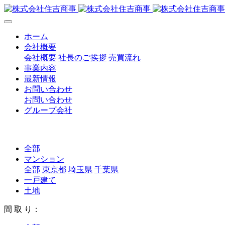
ホーム
会社概要
会社概要
社長のご挨拶
売買流れ
事業内容
最新情報
お問い合わせ
お問い合わせ
グループ会社
全部
マンション
全部
東京都
埼玉県
千葉県
一戸建て
土地
間 取 り：