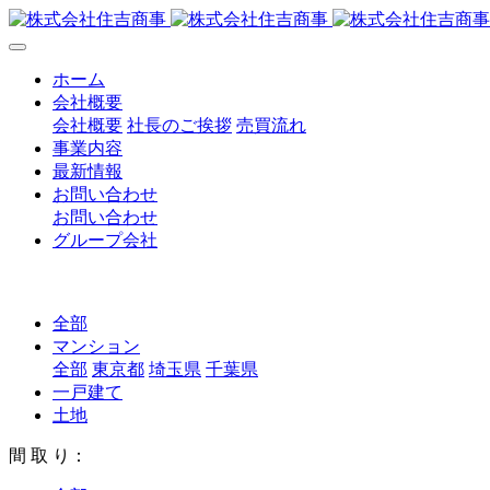
ホーム
会社概要
会社概要
社長のご挨拶
売買流れ
事業内容
最新情報
お問い合わせ
お問い合わせ
グループ会社
全部
マンション
全部
東京都
埼玉県
千葉県
一戸建て
土地
間 取 り：