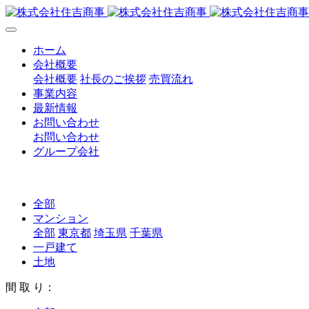
ホーム
会社概要
会社概要
社長のご挨拶
売買流れ
事業内容
最新情報
お問い合わせ
お問い合わせ
グループ会社
全部
マンション
全部
東京都
埼玉県
千葉県
一戸建て
土地
間 取 り：