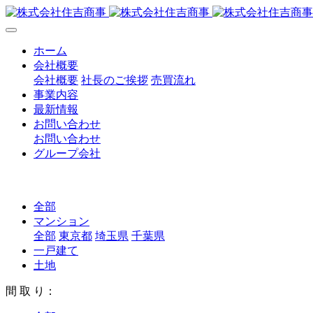
ホーム
会社概要
会社概要
社長のご挨拶
売買流れ
事業内容
最新情報
お問い合わせ
お問い合わせ
グループ会社
全部
マンション
全部
東京都
埼玉県
千葉県
一戸建て
土地
間 取 り：