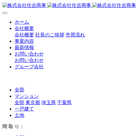
ホーム
会社概要
会社概要
社長のご挨拶
売買流れ
事業内容
最新情報
お問い合わせ
お問い合わせ
グループ会社
全部
マンション
全部
東京都
埼玉県
千葉県
一戸建て
土地
間 取 り：