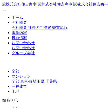
ホーム
会社概要
会社概要
社長のご挨拶
売買流れ
事業内容
最新情報
お問い合わせ
お問い合わせ
グループ会社
全部
マンション
全部
東京都
埼玉県
千葉県
一戸建て
土地
間 取 り：