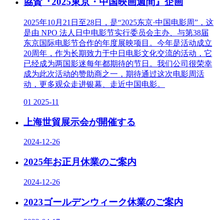
協賛『2025東京・中国映画週間』企画
2025年10月21日至28日，是“2025东京·中国电影周”，这
是由 NPO 法人日中电影节实行委员会主办、与第38届
东京国际电影节合作的年度展映项目。今年是活动成立
20周年，作为长期致力于中日电影文化交流的活动，它
已经成为两国影迷每年都期待的节日。我们公司很荣幸
成为此次活动的赞助商之一，期待通过这次电影周活
动，更多观众走进银幕、走近中国电影。
01
2025-11
上海世貿展示会が開催する
2024-12-26
2025年お正月休業のご案内
2024-12-26
2023ゴールデンウィーク休業のご案内